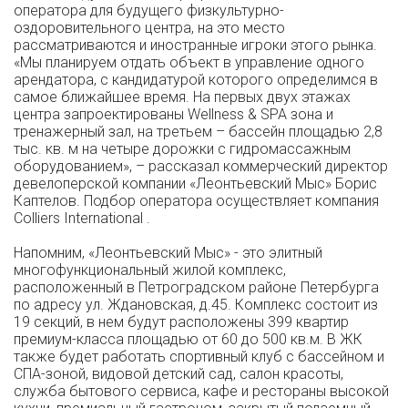
оператора для будущего физкультурно-
оздоровительного центра, на это место
рассматриваются и иностранные игроки этого рынка.
«Мы планируем отдать объект в управление одного
арендатора, с кандидатурой которого определимся в
самое ближайшее время. На первых двух этажах
центра запроектированы Wellness & SPA зона и
тренажерный зал, на третьем – бассейн площадью 2,8
тыс. кв. м на четыре дорожки с гидромассажным
оборудованием», – рассказал коммерческий директор
девелоперской компании «Леонтьевский Мыс» Борис
Каптелов. Подбор оператора осуществляет компания
Colliers International .
Напомним, «Леонтьевский Мыс» - это элитный
многофункциональный жилой комплекс,
расположенный в Петроградском районе Петербурга
по адресу ул. Ждановская, д.45. Комплекс состоит из
19 секций, в нем будут расположены 399 квартир
премиум-класса площадью от 60 до 500 кв.м. В ЖК
также будет работать спортивный клуб с бассейном и
СПА-зоной, видовой детский сад, салон красоты,
служба бытового сервиса, кафе и рестораны высокой