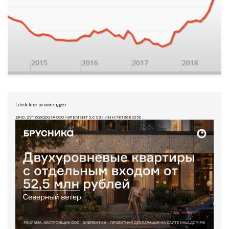
Lifedeluxe рекомендует
ERID: 2VTZQXQDG4A ООО «ЭЛЕМЕНТ 5,6 СЗ» ИНН:7813682056