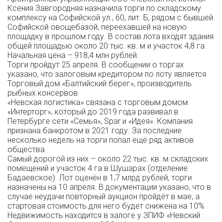
Ксения Завгородняя назначила торги по складскому
комплексу на Софийской ул., 60, лит. Б, рядом с бывшей
Софийской овощебазой, переехавшей на новую
площадку в прошлом году. В состав лота входят здания
общей площадью около 20 тыс. кв. м и участок 4,8 га.
Начальная цена – 918,4 млн рублей.
Торги пройдут 25 апреля. В сообщении о торгах
указано, что залоговым кредитором по лоту является
Торговый дом «Балтийский берег», производитель
рыбных консервов.
«Невская логистика» связана с торговым домом
«Интерторг», который до 2019 года развивал в
Петербурге сети «Семья», Spar и «Идея». Компания
признана банкротом в 2021 году. За последние
несколько недель на торги попал ещё ряд активов
общества.
Самый дорогой из них – около 22 тыс. кв. м складских
помещений и участок 4 га в Шушарах (отделение
Бадаевское). Лот оценён в 1,7 млрд рублей, торги
назначены на 10 апреля. В документации указано, что в
случае неудачи повторный аукцион пройдёт в мае, а
стартовая стоимость для него будет снижена на 10%.
Недвижимость находится в залоге у ЗПИФ «Невский