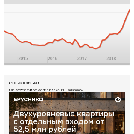
Lifedeluxe рекомендует
ERID: 2VTZQXQDG4A ООО «ЭЛЕМЕНТ 5,6 СЗ» ИНН:7813682056