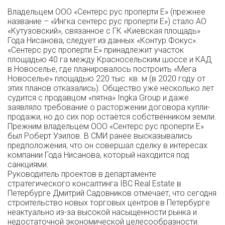
Владельцем ООО «Сентерс рус проперти Е» (прежнее
название – «Ингка сентерс рус проперти Е») стало АО
«Кутузовский», связанное с ГК «Киевская площадь»
Года Нисанова, следует из данных «Контур.Фокус».
«Сентерс рус проперти Е» принадлежит участок
площадью 40 га между Красносельским шоссе и КАД
в Новоселье, где планировалось построить «Мега
Новоселье» площадью 220 тыс. кв. м (в 2020 году от
этих планов отказались). Общество уже несколько лет
судится с продавцом «пятна» Ingka Group и даже
заявляло требование о расторжении договора купли-
продажи, но до сих пор остаётся собственником земли.
Прежним владельцем ООО «Сентерс рус проперти Е»
был Роберт Узилов. В СМИ ранее высказывались
предположения, что он совершал сделку в интересах
компании Года Нисанова, который находится под
санкциями.
Руководитель проектов в департаменте
стратегического консалтинга IBC Real Estate в
Петербурге Дмитрий Садовников отмечает, что сегодня
строительство новых торговых центров в Петербурге
неактуально из-за высокой насыщенности рынка и
недостаточной экономической целесообразности.