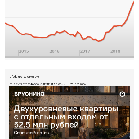
Lifedeluxe рекомендует
ERID: 2VTZQXQDG4A ООО «ЭЛЕМЕНТ 5,6 СЗ» ИНН:7813682056