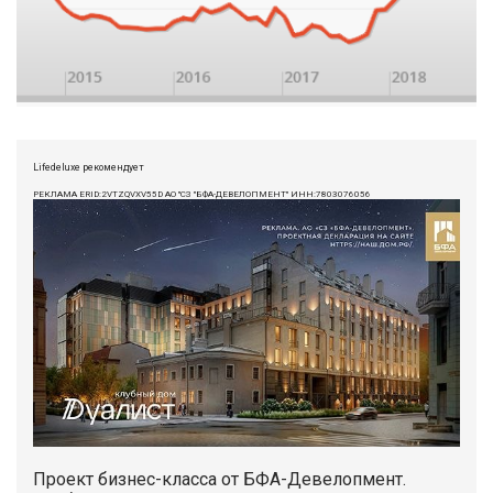
Lifedeluxe рекомендует
РЕКЛАМА ERID:2VTZQVXV55D АО "СЗ "БФА-ДЕВЕЛОПМЕНТ" ИНН:7803076056
Проект бизнес-класса от БФА-Девелопмент.