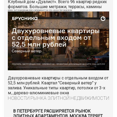
Клубный дом «Дуалист». Всего 96 квартир редких
форматов. Большие метражи, террасы, камины
ERID: 2VTZQXQDG4A ООО «ЭЛЕМЕНТ 5,6 СЗ» ИНН:7813682056
Двухуровневые квартиры с отдельным входом от
52,5 млн рублей. Квартал "Северный ветер" у
залива. Уникальные типы квартир, потолки от 3-х
м., дерево-алюминиевые окна
НОВОСТИ РЫНКА ЭЛИТНОЙ НЕДВИЖИМОСТИ
В ПЕТЕРБУРГЕ РАСШИРЯЕТСЯ РЫНОК
ЭЛИТНЫХ АПАРТАМЕНТОВ, МОСКВА ТЕРЯЕТ