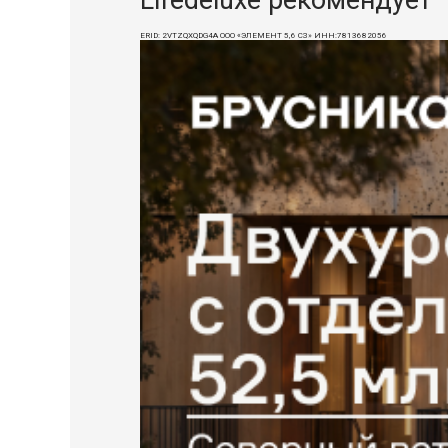
ERID: 2VTZQXQDG4A ООО «ЭЛЕМЕНТ 5,6 СЗ» ИНН:7813682056