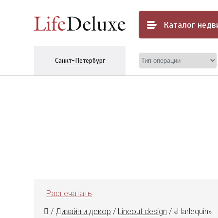
Каталог
недв
Санкт-Петербург
Распечатать
/
Дизайн и декор
/
Lineout design
/
«Harlequin»