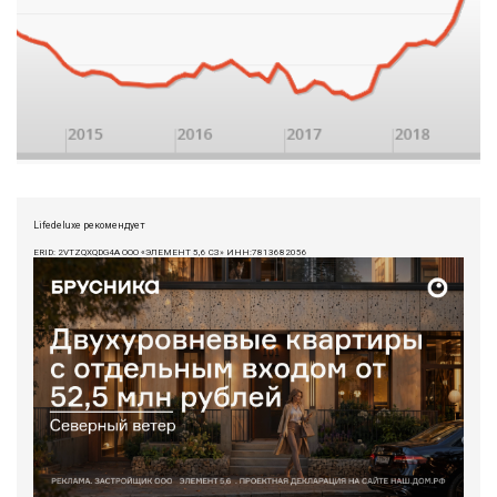
Lifedeluxe рекомендует
ERID: 2VTZQXQDG4A ООО «ЭЛЕМЕНТ 5,6 СЗ» ИНН:7813682056