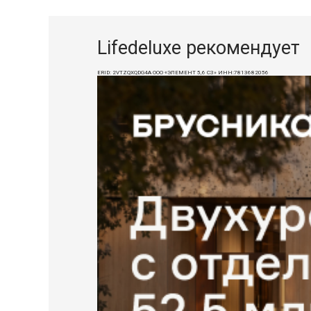
Lifedeluxe рекомендует
ERID: 2VTZQXQDG4A ООО «ЭЛЕМЕНТ 5,6 СЗ» ИНН:7813682056