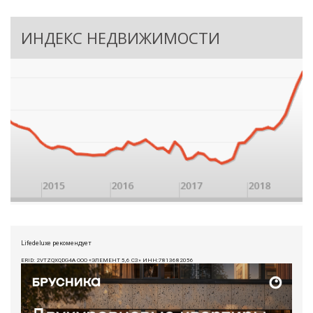
ИНДЕКС НЕДВИЖИМОСТИ
Lifedeluxe рекомендует
ERID: 2VTZQXQDG4A ООО «ЭЛЕМЕНТ 5,6 СЗ» ИНН:7813682056