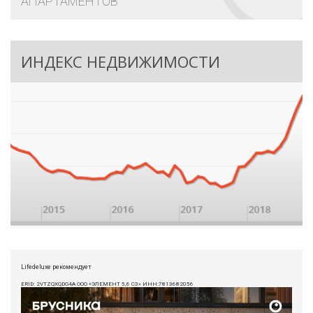
АПАРТАМЕНТОВ
ИНДЕКС НЕДВИЖИМОСТИ
Lifedeluxe рекомендует
ERID: 2VTZQXQDG4A ООО «ЭЛЕМЕНТ 5,6 СЗ» ИНН:7813682056