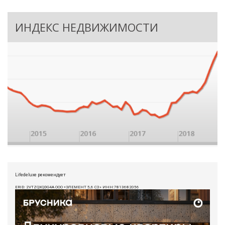
ИНДЕКС НЕДВИЖИМОСТИ
Lifedeluxe рекомендует
ERID: 2VTZQXQDG4A ООО «ЭЛЕМЕНТ 5,6 СЗ» ИНН:7813682056