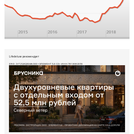
Lifedeluxe рекомендует
ERID: 2VTZQXQDG4A ООО «ЭЛЕМЕНТ 5,6 СЗ» ИНН:7813682056