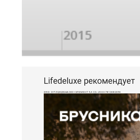
Lifedeluxe рекомендует
ERID: 2VTZQXQDG4A ООО «ЭЛЕМЕНТ 5,6 СЗ» ИНН:7813682056