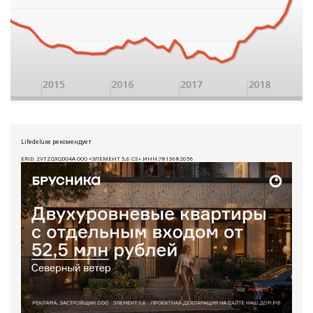
Lifedeluxe рекомендует
ERID: 2VTZQXQDG4A ООО «ЭЛЕМЕНТ 5,6 СЗ» ИНН:7813682056