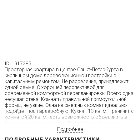
ID: 1917385
Просторная квартира в центре Санкт-Петербурга в
кирпичном доме дореволюционной постройки с
капитальным ремонтом. Не расселение, принадлежит
одной семье. С хорошей перспективой для
современной комфортной перепланировки. Всего одна
несущая стена. Комнаты правильной прямоугольной
формы, не узкие. Одна из смежных комнат идеально
подойдет под гардеробную. Кухня - 13 кв. м., граничит с
комнатой 20 кв. м., есть возможность объединить в
большую кухню-гостиную. В коридоре два окна -
достаточно естественного света. В зоне входа
Подробнее
удобный встроенный шкаф для верхней одежды. Сан.
ПОДРОБНЫЕ ХАРАКТЕРИСТИКИ