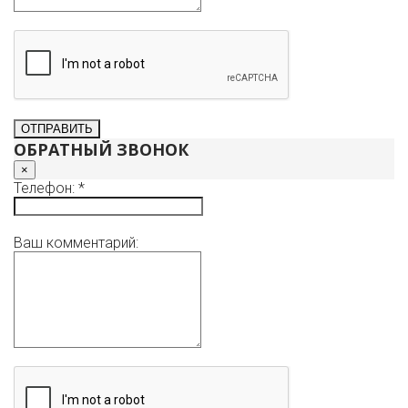
Быстрый доступ к основным магистралям города, в
минуте Обводный канал, удобный выезд на ЗСД.
В прямой продаже. Без обременений, перепланировок,
детских долей - максимально простая сделка,
документы готовы. Подходит под ипотеку. Полное
сопровождение сделки для покупателя бесплатно.
Просмотры в любое время по предварительной
договоренности, звоните.
ОБРАТНЫЙ ЗВОНОК
×
Телефон: *
Ваш комментарий: