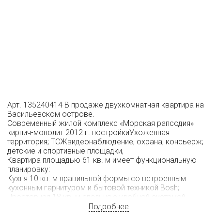
Арт. 135240414 В продаже двухкомнатная квартира на
Васильевском острове.
Современный жилой комплекс «Морская рапсодия»
кирпич-монолит 2012 г. постройкиУхоженная
территория; ТСЖвидеонаблюдение, охрана, консьерж;
детские и спортивные площадки,
Квартира площадью 61 кв. м имеет функциональную
планировку:
Кухня 10 кв. м правильной формы со встроенным
кухонным гарнитуром и бытовой техникой Bosh;
Просторная 18 кв. м спальня с удобной системой
хранения; Детская комната 17 кв. м в нейтральных
Подробнее
оттенках; Совмещенный санузел и широкая зона