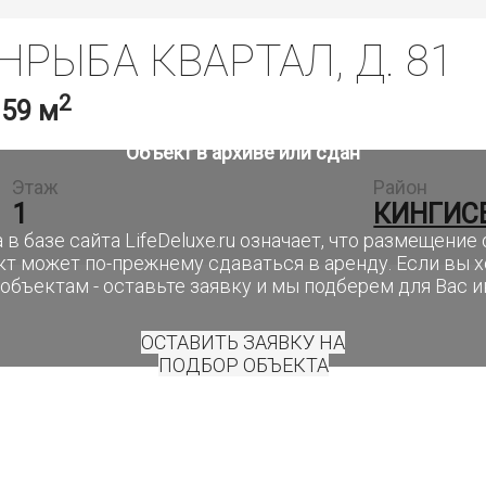
НРЫБА КВАРТАЛ, Д. 81
2
,
59 м
Объект в архиве или сдан
Этаж
Район
1
КИНГИС
 в базе сайта LifeDeluxe.ru означает, что размещени
кт может по-прежнему сдаваться в аренду. Если вы 
объектам - оставьте заявку и мы подберем для Вас 
ОСТАВИТЬ ЗАЯВКУ НА
ПОДБОР ОБЪЕКТА