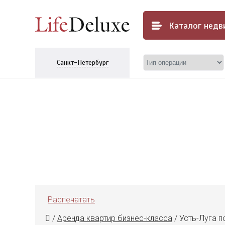
Каталог
недв
Санкт-Петербург
Распечатать
/
Аренда квартир бизнес-класса
/
Усть-Луга по