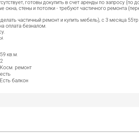
отсутствует, готовы докупить в счет аренды по запросу (по 
е окна, стены и потолки - требуют частичного ремонта (перек
сделать частичный ремонт и купить мебель), с 3 месяца 55т
жна оплата безналом.
су.
ы.
59 кв.м.
2
Косм. ремонт
есть
Есть балкон