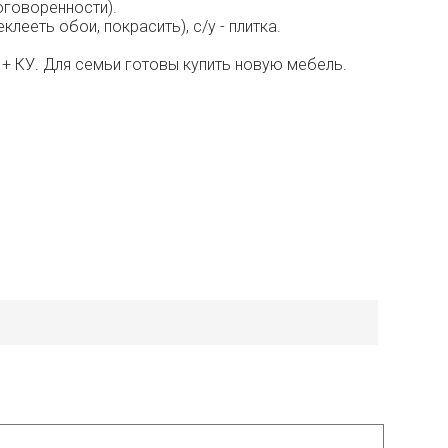
договоренности).
лееть обои, покрасить), с/у - плитка.
р + КУ. Для семьи готовы купить новую мебель.