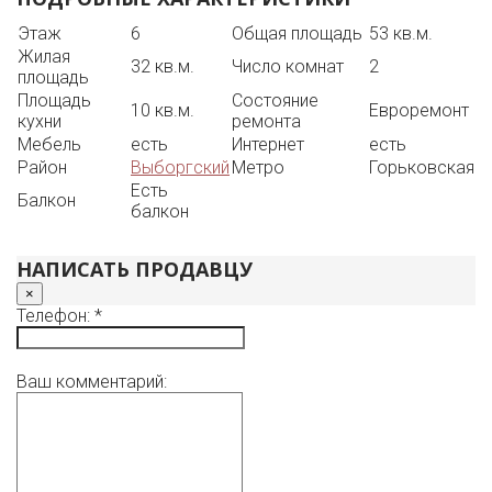
Квартира сдаётся без животных, без детей. Возможна
установка посудомоечной машины в счёт аренды.
Этаж
6
Общая площадь
53 кв.м.
Комиссия агенства 100%. Звоните, договоримся о
Жилая
просмотре.
32 кв.м.
Число комнат
2
площадь
Площадь
Состояние
10 кв.м.
Евроремонт
кухни
ремонта
Мебель
есть
Интернет
есть
Район
Выборгский
Метро
Горьковская
Есть
Балкон
балкон
НАПИСАТЬ ПРОДАВЦУ
×
Телефон: *
Ваш комментарий: