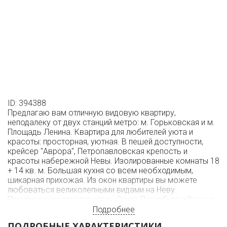
ID: 394388
Предлагаю вам отличную видовую квартиру,
неподалеку от двух станций метро: м. Горьковская и м.
Площадь Ленина. Квартира для любителей уюта и
красоты: просторная, уютная. В пешей доступности,
крейсер "Аврора", Петропавловская крепость и
красоты набережной Невы. Изолированные комнаты 18
+ 14 кв. м. Большая кухня со всем необходимым,
шикарная прихожая. Из окон квартиры вы можете
любоваться великолепными видами на Неву.
Практически напротив отель Санкт-Петербург и Военно-
медицинская Академия. Во дворе охраняемая
Подробнее
парковка. В квартире выполнес свежий ремонт.
ПОДРОБНЫЕ ХАРАКТЕРИСТИКИ