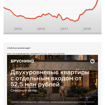
Lifedeluxe рекомендует
ERID: 2VTZQXQDG4A ООО «ЭЛЕМЕНТ 5,6 СЗ» ИНН:7813682056