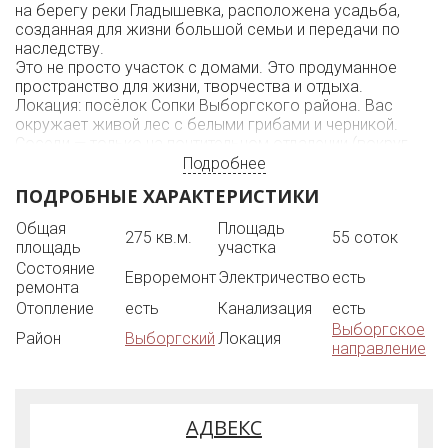
на берегу реки Гладышевка, расположена усадьба,
созданная для жизни большой семьи и передачи по
наследству.
Это не просто участок с домами. Это продуманное
пространство для жизни, творчества и отдыха.
Локация: посёлок Сопки Выборгского района. Вас
окружает живой лес с белыми грибами и черникой.
Соседи — только на почтительном отдалении (вокруг
большие участки). Полное уединение без чувства
Подробнее
изоляции.
ПОДРОБНЫЕ ХАРАКТЕРИСТИКИ
Участок: 55 соток ухоженной территории,
объединяющей два земельных участка. Выход к реке
Общая
Площадь
275 кв.м.
55 соток
Гладышевка. Въездные группы, дорожки, освещение,
площадь
участка
зоны отдыха — всё поддерживается в идеальном
Состояние
порядке.
Евроремонт
Электричество
есть
ремонта
Возможно использование объекта в коммерческих
Отопление
есть
Канализация
есть
целях под мини дом отдыха или загородный
Выборгское
тематический лагерь.
Район
Выборгский
Локация
направление
Можно приобрести разработанный участок 20 соток,
расположенный в непосредственной близости, для
расширения возможностей реализации коммерческого
проекта.
АДВЕКС
Комплекс построек:
- 2 жилых дома — для семьи и для гостей или