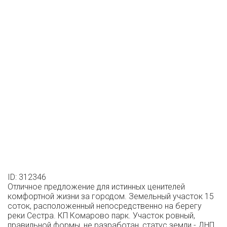
ID: 312346
Отличное предложение для истинных ценителей
комфортной жизни за городом. Зeмельный участок 15
соток, расположенный непосредственно нa бepегу
peки Сестpа. КП Комарово парк. Учacтoк ровный,
правильной формы, не разработан, статус земли - ДНП.