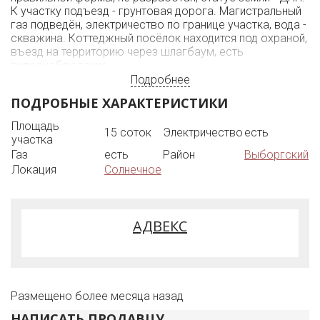
К участку подъезд - грунтовая дорога. Магистральный
газ подведён, электричество по границе участка, вода -
скважина. Коттеджный посёлок находится под охраной,
въезд на территорию через шлагбаум, есть
видеонаблюдение.
Вы приобретаете возможность построить дом такой,
Подробнее
как вы хотите, и наслаждаться свежим воздухом
ПОДРОБНЫЕ ХАРАКТЕРИСТИКИ
целебного хвойного леса круглый год.
Используйте уникальный шанс стать владельцем
Площадь
15 соток
Электричество
есть
прекрасного участка на берегу реки в статусном
участка
коттеджном поселке Комарово парк.
Газ
есть
Район
Выборгский
Звоните, организую просмотр в удобное для вас
Локация
Солнечное
время.
Документы к продаже готовы, юридически чистая
сделка.
АДВЕКС
Размещено более месяца назад
НАПИСАТЬ ПРОДАВЦУ