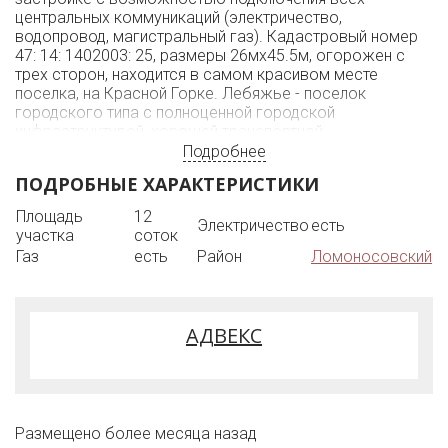
центральных коммуникаций (электричество,
водопровод, магистральный газ). Кадастровый номер
47: 14: 1402003: 25, размеры 26мх45.5м, огорожен с
трех сторон, находится в самом красивом месте
поселка, на Красной Горке. Лебяжье - поселок
городского типа с полноценной городской
инфраструктурой, хорошей транспортной
доступностью и уникальными природными дарами:
Подробнее
Финский залив и Лебяженский заказник. До Лебяжьего
ПОДРОБНЫЕ ХАРАКТЕРИСТИКИ
легко добраться на автомобиле из любого района
Санкт-Петербурга используя КАД и дамбу (до 1 часа),
Площадь
12
Электричество
есть
на общественном транспорте: скоростные автобусы от
участка
соток
метро Автово, Купчино, Парнас, + из Ломоносова и
Газ
есть
Район
Ломоносовский
Соснового Бора, ж/д станция Лебяжье, такси.
Документы к продаже готовы. Возможно
использовать при строительстве СИ.
АДВЕКС
Размещено более месяца назад