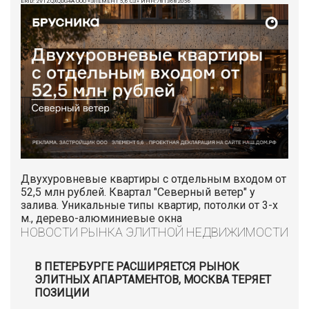
ERID: 2VTZQXQDG4A ООО «ЭЛЕМЕНТ 5,6 СЗ» ИНН:7813682056
Двухуровневые квартиры с отдельным входом от
52,5 млн рублей. Квартал "Северный ветер" у
залива. Уникальные типы квартир, потолки от 3-х
м., дерево-алюминиевые окна
НОВОСТИ РЫНКА ЭЛИТНОЙ НЕДВИЖИМОСТИ
В ПЕТЕРБУРГЕ РАСШИРЯЕТСЯ РЫНОК
ЭЛИТНЫХ АПАРТАМЕНТОВ, МОСКВА ТЕРЯЕТ
ПОЗИЦИИ