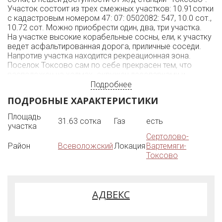
Участок состоит из трех смежных участков: 10.91сотки
с кадастровым номером 47: 07: 0502082: 547, 10.0 сот.,
10.72 сот. Можно приобрести один, два, три участка.
На участке высокие корабельные сосны, ели, к участку
ведет асфальтированная дорога, приличные соседи.
Напротив участка находится рекреационная зона.
Поселок Токсово сам по себе прекрасен тем, что
расположен на холмах. окружен лесопарками и
озерами. Какими только замечательными местами не
Подробнее
обладает этот уникальный поселок. Лесопарк "
ПОДРОБНЫЕ ХАРАКТЕРИСТИКИ
Токсовские высоты" для лыжников просто рай - спуски
и подъемы, крутые и пологие; озера: " Хепоярви",
Площадь
31.63 сотка
Газ
есть
"Кавголовское", " Курголовское", " Вероярви", " Чайное",
участка
" Пионерское" и еще несколько более мелких, все
Сертолово-
находятся на территории поселка. Кроме того, очень
Район
Всеволожский
Локация
Вартемяги-
красивый, зимой с подсветкой, горнолыжный курорт "
Токсово
Северный склон" с прокатом инвентаря и уютными
ресторанами. Зубровник с большим семейством
зубров, домашний зоопарк. конюшня и катание на
лошадях. прокат скутеров, великолепный для
АДВЕКС
семейного отдыха с детьми " Веревочный городок",
учебно-спортивная база " Кавголовский трамплин,
знаменитые лыжные базы. Всего не перечислишь. и все