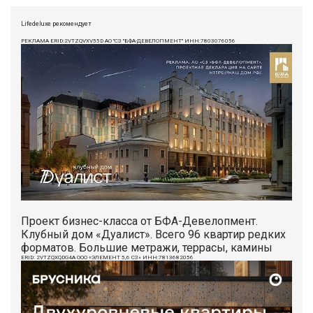
Lifedeluxe рекомендует
РЕКЛАМА ERID:2VTZQVXV55D АО "СЗ "БФА-ДЕВЕЛОПМЕНТ" ИНН:7803076056
Проект бизнес-класса от БФА-Девелопмент.
Клубный дом «Дуалист». Всего 96 квартир редких
форматов. Большие метражи, террасы, камины
ERID: 2VTZQXQDG4A ООО «ЭЛЕМЕНТ 5,6 СЗ» ИНН:7813682056