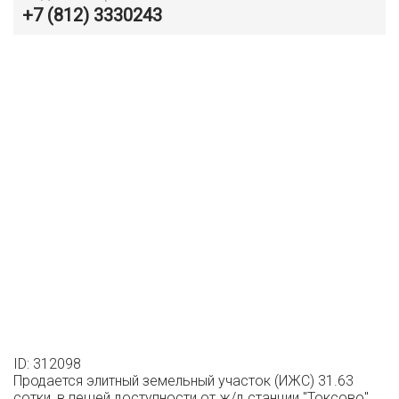
+7 (812) 3330243
ID: 312098
Продается элитный земельный участок (ИЖС) 31.63
сотки, в пешей доступности от ж/д станции "Токсово".