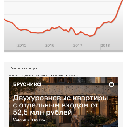
Lifedeluxe рекомендует
ERID: 2VTZQXQDG4A ООО «ЭЛЕМЕНТ 5,6 СЗ» ИНН:7813682056