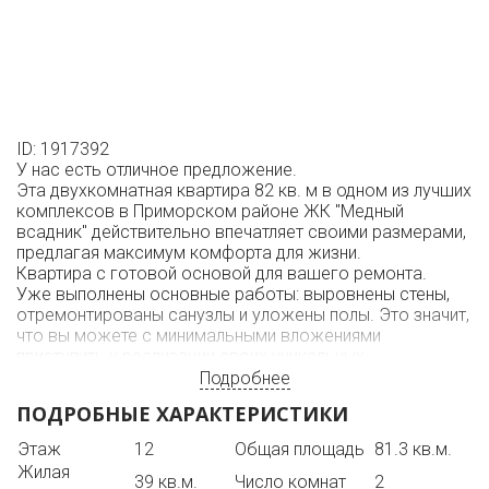
ID: 1917392
У нас есть отличное предложение.
Эта двухкомнатная квартира 82 кв. м в одном из лучших
комплексов в Приморском районе ЖК "Медный
всадник" действительно впечатляет своими размерами,
предлагая максимум комфорта для жизни.
Квартира с готовой основой для вашего ремонта.
Уже выполнены основные работы: выровнены стены,
отремонтированы санузлы и уложены полы. Это значит,
что вы можете с минимальными вложениями
приступить к реализации своих уникальных
дизайнерских идей и создать пространство по своему
Подробнее
вкусу.
ПОДРОБНЫЕ ХАРАКТЕРИСТИКИ
Из окон квартиры открывается захватывающий вид на
улицу. Это видовая панорамная квартира,
Этаж
12
Общая площадь
81.3 кв.м.
расположенная на 12 этаже.
Жилая
В квартире кухня большой площади 20 кв. м и две
39 кв.м.
Число комнат
2