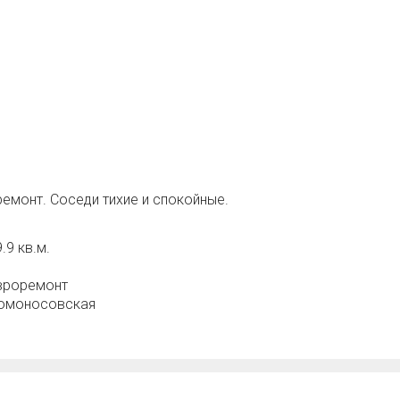
емонт. Соседи тихие и спокойные.
.9 кв.м.
вроремонт
омоносовская