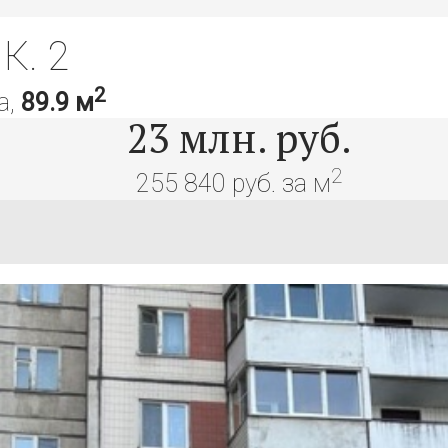
К. 2
2
а,
89.9 м
23
млн. руб.
2
255 840 руб. за м