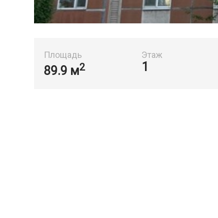
Площадь
Этаж
1
2
89.9 м