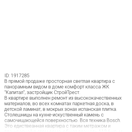
ID: 1917285
В прямой продаже просторная светлая квартира с
панорамным видом в доме комфорт класса ЖК
"Капитал", застройщик СтройТрест.
В квартире выполнен ремонт из высококачественных
материалов, во всех комнатах паркетная доска, в
детской ламинат, в мокрых зонах испанская плитка.
Столешницы на кухне-искуственный камень с
самочищающейся поверхностью. Вся техника Bosch.
Это едиствеанная квартира с таким метражом и
планировкой в этом доме, общая площадь 112.6 кв. м