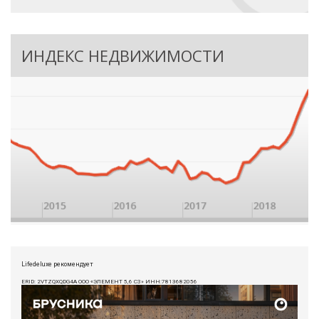
ИНДЕКС НЕДВИЖИМОСТИ
Lifedeluxe рекомендует
ERID: 2VTZQXQDG4A ООО «ЭЛЕМЕНТ 5,6 СЗ» ИНН:7813682056