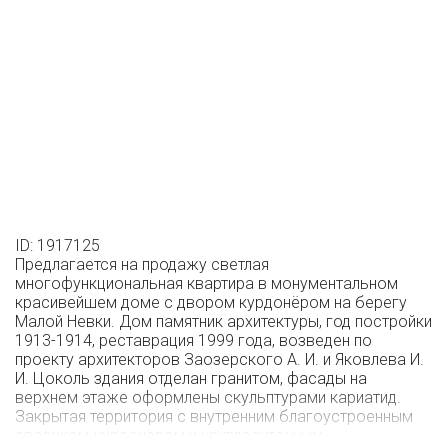
ID: 1917125
Предлагается на продажу светлая
многофункциональная квартира в монументальном
красивейшем доме с двором курдонёром на берегу
Малой Невки. Дом памятник архитектуры, год постройки
1913-1914, реставрация 1999 года, возведен по
проекту архитекторов Заозерского А. И. и Яковлева И.
И. Цоколь здания отделан гранитом, фасады на
верхнем этаже оформлены скульптурами кариатид.
Закрытая территория с внутренним благоустроенным
двориком-курдонёром и круглосуточным