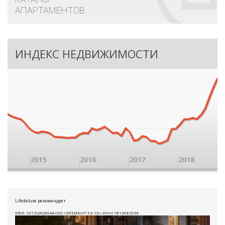
АПАРТАМЕНТОВ
ИНДЕКС НЕДВИЖИМОСТИ
Lifedeluxe рекомендует
ERID: 2VTZQXQDG4A ООО «ЭЛЕМЕНТ 5,6 СЗ» ИНН:7813682056