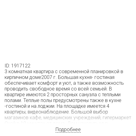
ID: 1917122
3 комнатная квартира с современной планировкой в
кирпичном доме2007 г. Большая кухня- гостиная
обеспечивает комфорт и уют, а также возможность
проводить свободное время со всей семьей. В
квартире имеются 2 просторных санузла с теплыми
полами. Теплые полы предусмотрены также в кухне
-гостиной и на лоджии. На площадке имеется 4
квартиры, видеонаблюдение. Большой выбор
магазинов кафе, медицинских учреждений, гипермаркет
Окей в 10 минутах от дома. Дом находиться в
окружении множества парков и зон отдыха-знаменитый
Подробнее
парк Сосновка, Суздальские озера, Шуваловский парк.