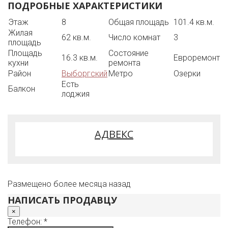
ПОДРОБНЫЕ ХАРАКТЕРИСТИКИ
А главное-удобная транспортная доступность метро
Озерки 10 минут, автобусные остановки, быстрый
Этаж
8
Общая площадь
101.4 кв.м.
выезд на КАД, Полная стоимость в договоре,
Жилая
встречная покупка несложная.
62 кв.м.
Число комнат
3
площадь
Площадь
Состояние
16.3 кв.м.
Евроремонт
кухни
ремонта
Район
Выборгский
Метро
Озерки
Есть
Балкон
лоджия
АДВЕКС
Размещено более месяца назад
НАПИСАТЬ ПРОДАВЦУ
×
Телефон: *