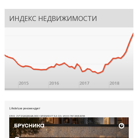
ИНДЕКС НЕДВИЖИМОСТИ
Lifedeluxe рекомендует
ERID: 2VTZQXQDG4A ООО «ЭЛЕМЕНТ 5,6 СЗ» ИНН:7813682056