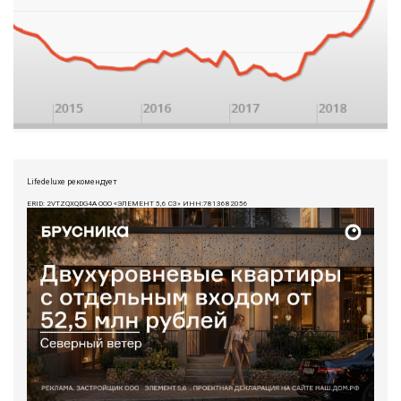
Lifedeluxe рекомендует
ERID: 2VTZQXQDG4A ООО «ЭЛЕМЕНТ 5,6 СЗ» ИНН:7813682056