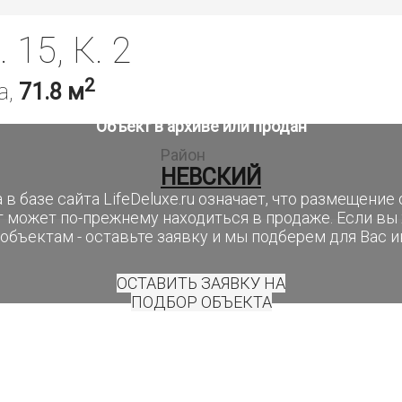
15, К. 2
2
а,
71.8 м
Объект в архиве или продан
Район
НЕВСКИЙ
 в базе сайта LifeDeluxe.ru означает, что размещени
т может по-прежнему находиться в продаже. Если вы
объектам - оставьте заявку и мы подберем для Вас 
ОСТАВИТЬ ЗАЯВКУ НА
ПОДБОР ОБЪЕКТА