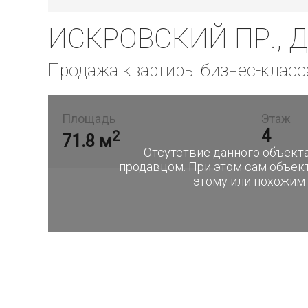
ИСКРОВСКИЙ ПР., Д. 
Продажа квартиры бизнес-класс
Площадь
Этаж
4
2
71.8 м
Отсутствие данного объекта
продавцом. При этом сам объек
этому или похожим 