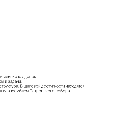
тительных кладовок.
сы и задачи.
структура. В шаговой доступности находятся
турным ансамблем Петровского собора.