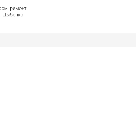
осм. ремонт
л. Дыбенко