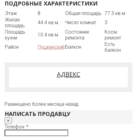
ПОДРОБНЫЕ ХАРАКТЕРИСТИКИ
сады, магазины и другие социально значимые объекты.
Прямая продажа.
Этаж
8
Общая площадь
77.3 кв.м.
4 совершеннолетних собственника.
Жилая
Квартира не имеет обременений и долгов.
44.4 кв.м.
Число комнат
3
площадь
Продаётся без мебели и бытовой техники.
Площадь
Состояние
Косм.
Отличный вариант для семейного проживания.
10.4 кв.м.
кухни
ремонта
ремонт
Есть
Район
Пушкинский
Балкон
балкон
АДВЕКС
Размещено более месяца назад
НАПИСАТЬ ПРОДАВЦУ
×
Телефон: *