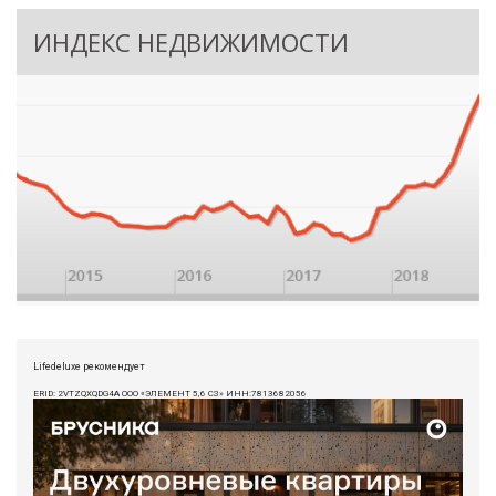
ИНДЕКС НЕДВИЖИМОСТИ
Lifedeluxe рекомендует
ERID: 2VTZQXQDG4A ООО «ЭЛЕМЕНТ 5,6 СЗ» ИНН:7813682056