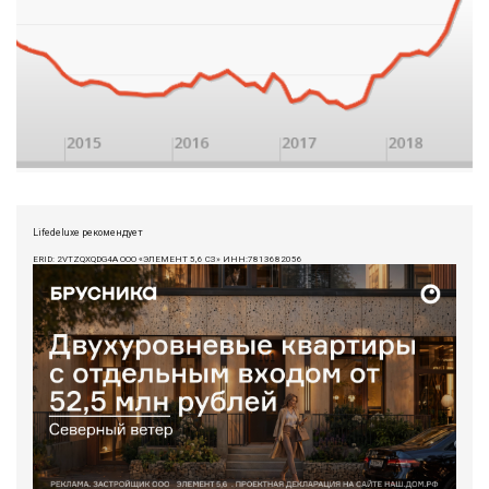
Lifedeluxe рекомендует
ERID: 2VTZQXQDG4A ООО «ЭЛЕМЕНТ 5,6 СЗ» ИНН:7813682056