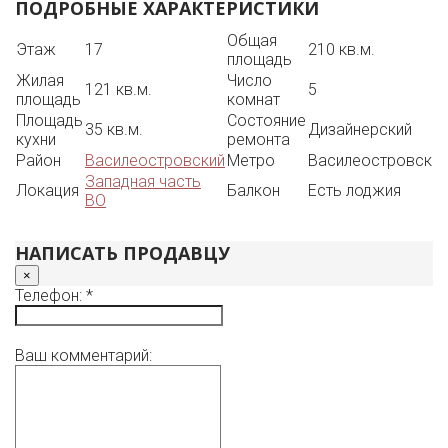
ПОДРОБНЫЕ ХАРАКТЕРИСТИКИ
4 застекленные лоджий 2 балкона, терраса, просторные
ванные комнаты.
Общая
Этаж
17
210 кв.м.
площадь
Жилая
Число
121 кв.м.
5
площадь
комнат
Площадь
Состояние
35 кв.м.
Дизайнерский
кухни
ремонта
Район
Василеостровский
Метро
Василеостровска
Западная часть
Локация
Балкон
Есть лоджия
ВО
НАПИСАТЬ ПРОДАВЦУ
×
Телефон: *
Ваш комментарий: