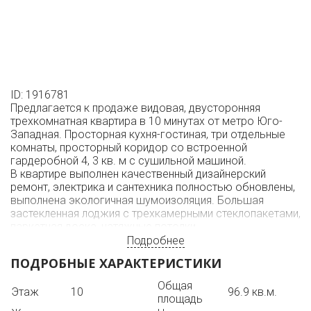
ID: 1916781
Предлагается к продаже видовая, двусторонняя
трехкомнатная квартира в 10 минутах от метро Юго-
Западная. Просторная кухня-гостиная, три отдельные
комнаты, просторный коридор со встроенной
гардеробной 4, 3 кв. м с сушильной машиной.
В квартире выполнен качественный дизайнерский
ремонт, электрика и сантехника полностью обновлены,
выполнена экологичная шумоизоляция. Большая
застекленная лоджия с трехкамерными стеклопакетами,
паркетная доска, натяжные потолки.
Встроенная кухня с качественной бытовой техникой
Подробнее
ведущих фирм, посудомоечная машина, встроенный
ПОДРОБНЫЕ ХАРАКТЕРИСТИКИ
холодильник, варочная поверхность, микроволновка,
духовой шкаф, стиральная машина, а также
Общая
Этаж
10
96.9 кв.м.
электрический камин и большие телевизоры в каждой
площадь
комнате остаются покупателю. В квартире на кухне,