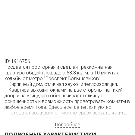
ID: 1916756
Продается просторная и светлая трехкомнатная
квартира общей площадью 63.8 кв. м. в 10 минутах
ходьбы от метро "Проспект Большевиков".
+ Кирпичный дом, отличная звуко- и теплоизоляция,
+ Квартира выходит окнами на две стороны: на тихий
двор и на улицу, что обеспечивает отличную
оснащенность и возможность проветривать комнаты в
любое время года. Здесь всегда тепло и уютно.
+ Готова к проживанию - можно сразу заехать и жить,
+ Вся мебель и бытовая техника остаются новым
владельцам,
Подробнее
+ В шаговой доступности: школы, детские сады,
ПОДРОБНЫЕ ХАРАКТЕРИСТИКИ