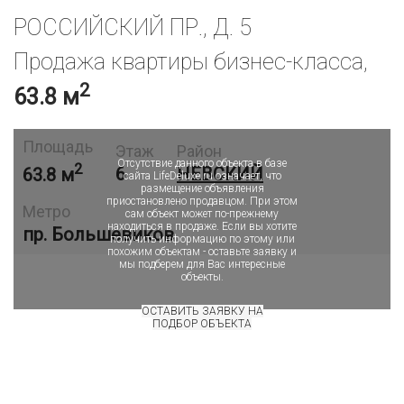
РОССИЙСКИЙ ПР., Д. 5
Продажа квартиры бизнес-класса,
2
63.8 м
Объект в архиве или продан
Площадь
Этаж
Район
Отсутствие данного объекта в базе
2
63.8 м
6
НЕВСКИЙ
сайта LifeDeluxe.ru означает, что
размещение объявления
приостановлено продавцом. При этом
Метро
сам объект может по-прежнему
находиться в продаже. Если вы хотите
пр. Большевиков
получить информацию по этому или
похожим объектам - оставьте заявку и
мы подберем для Вас интересные
объекты.
ОСТАВИТЬ ЗАЯВКУ НА
ПОДБОР ОБЪЕКТА