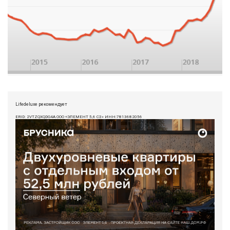
Lifedeluxe рекомендует
ERID: 2VTZQXQDG4A ООО «ЭЛЕМЕНТ 5,6 СЗ» ИНН:7813682056