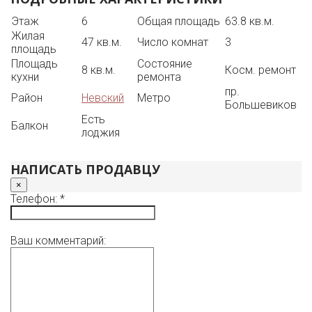
магазины и вся необходимая инфраструктура,
Идеальный вариант для тех, кто ценит комфорт,
Этаж
6
Общая площадь
63.8 кв.м.
удобство и готовое решение для жизни.
Жилая
Один взрослый собственник.
47 кв.м.
Число комнат
3
площадь
+ Также есть в продаже железобетонный гараж 18
Площадь
Состояние
метров в очень хорошем кооперативе Кас 22, охрана,
8 кв.м.
Косм. ремонт
кухни
ремонта
въезд через шлагбаум.
пр.
Звоните, чтобы договориться о просмотре.
Район
Невский
Метро
Большевиков
Есть
Балкон
лоджия
НАПИСАТЬ ПРОДАВЦУ
×
Телефон: *
Ваш комментарий: