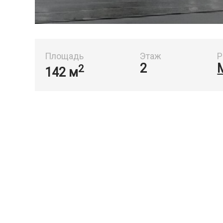
Площадь
Этаж
Р
2
2
142 м