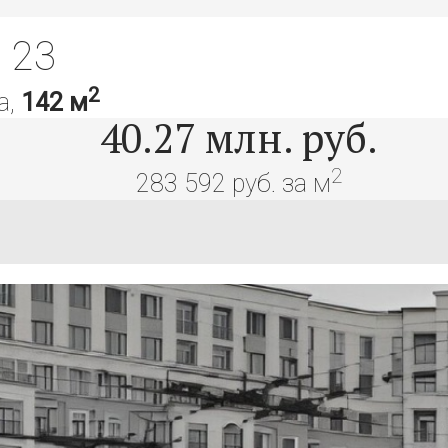
 23
2
а,
142 м
40.27
млн. руб.
2
283 592 руб. за м