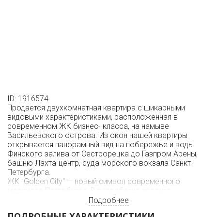
ID: 1916574
Продается двухкомнатная квартира с шикарными
видовыми характеристиками, расположенная в
современном ЖК бизнес- класса, на намыве
Васильевского острова. Из окон нашей квартиры
открывается панорамный вид на побережье и воды
Финского залива от Сестрорецка до Газпром Арены,
башню Лахта-центр, суда морского вокзала Санкт-
Петербурга.
ЖК "Golden City" — новый символ современного
морского Петербурга. В разработке проекта
участвовали ведущие архитектурные и проектные
Подробнее
бюро. Территория ЖК имеет множество зон отдыха,
ПОДРОБНЫЕ ХАРАКТЕРИСТИКИ