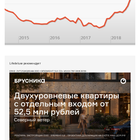
Lifedeluxe рекомендует
ERID: 2VTZQXQDG4A ООО «ЭЛЕМЕНТ 5,6 СЗ» ИНН:7813682056