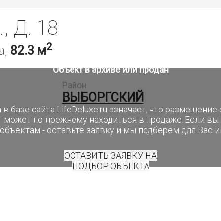
 Д. 18
2
а,
82.3 м
Объект в архиве или продан
Район
ВЫБОРГСКИЙ
 в базе сайта LifeDeluxe.ru означает, что размещени
т может по-прежнему находиться в продаже. Если вы
объектам - оставьте заявку и мы подберем для Вас 
ОСТАВИТЬ ЗАЯВКУ НА
ПОДБОР ОБЪЕКТА