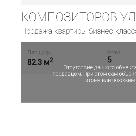
КОМПОЗИТОРОВ УЛ.,
Продажа квартиры бизнес-класс
Площадь
Этаж
5
2
82.3 м
Отсутствие данного объекта
продавцом. При этом сам объек
этому или похожим 