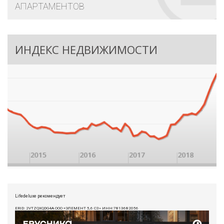
АПАРТАМЕНТОВ
ИНДЕКС НЕДВИЖИМОСТИ
Lifedeluxe рекомендует
ERID: 2VTZQXQDG4A ООО «ЭЛЕМЕНТ 5,6 СЗ» ИНН:7813682056