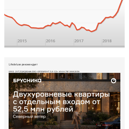
Lifedeluxe рекомендует
ERID: 2VTZQXQDG4A ООО «ЭЛЕМЕНТ 5,6 СЗ» ИНН:7813682056