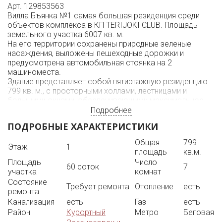
Арт. 129853563
Вилла Бъянка №1 самая большая резиденция среди
объектов комплекса в КП TERIJOKI CLUB. Площадь
земельного участка 6007 кв. м.
На его территории сохранены природные зеленые
насаждения, выложены пешеходные дорожки и
предусмотрена автомобильная стоянка на 2
машиноместа.
Здание представляет собой пятиэтажную резиденцию
799 кв. м., с просторными холлами, лестницами и
большими окнами, обеспечивающими максимальное
количество естественного света.
Подробнее
Резиденция выполнена в белом цвете, благодаря
ПОДРОБНЫЕ ХАРАКТЕРИСТИКИ
которому и получила своё название “Бьянка”, что в
переводе означает “Белая Вилла”.
Общая
799
Этаж
1
На 5 этажах виллы, кроме жилых помещений,
площадь
кв.м.
размещены гардеробные, каминная, сауна, домашний
Площадь
Число
кинотеатр, комната отдыха, столовая, кладовая для
60 соток
7
участка
комнат
продуктов, терраса и смотровая площадка.
Состояние
Площадь террас и балконов составляет 259 кв. м.
Требует ремонта
Отопление
есть
ремонта
Вилла снабжена охранной сигнализацией.
Канализация
есть
Газ
есть
Район
Курортный
Метро
Беговая