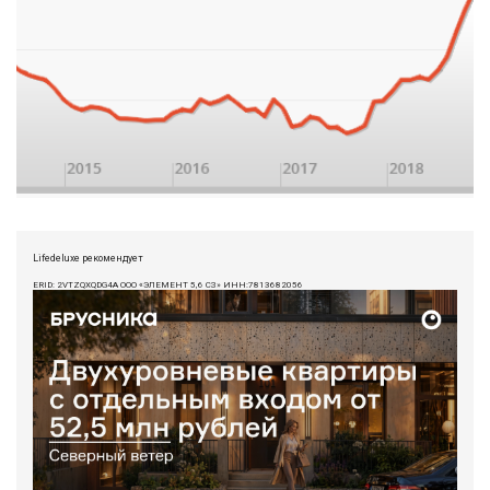
Lifedeluxe рекомендует
ERID: 2VTZQXQDG4A ООО «ЭЛЕМЕНТ 5,6 СЗ» ИНН:7813682056