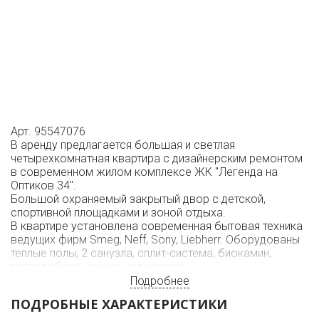
Арт. 95547076
В аренду предлагается большая и светлая
четырехкомнатная квартира с дизайнерским ремонтом
в современном жилом комплексе ЖК "Легенда на
Оптиков 34".
Большой охраняемый закрытый двор с детской,
спортивной площадками и зоной отдыха.
В квартире установлена современная бытовая техника
ведущих фирм Smeg, Neff, Sony, Liebherr. Оборудованы
теплые полы, 2 санузла, сплит-система, биокамин,
гардеробная, сушильная камера.
Кухня Jiulia Novars со столешницей из натурального
Подробнее
камня с винным и духовым шкафами, кофемашиной,
ПОДРОБНЫЕ ХАРАКТЕРИСТИКИ
утопленной вытяжкой.