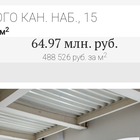
О КАН. НАБ., 15
2
 м
64.97
млн. руб.
2
488 526 руб. за м