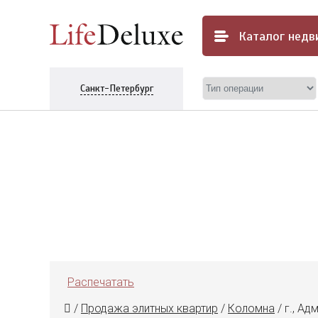
Каталог
недв
Санкт-Петербург
Распечатать
/
Продажа элитных квартир
/
Коломна
/
г., Ад