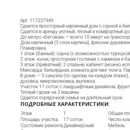
Арт. 117227949
Сдается просторный кирпичный дом с сауной и бил
Сдаётся в аренду уютный, тёплый и комфортный до
До метро «Беговая» — всего 10 минут на транспорт
Дом кирпичный (3 слоя кирпича), финские деревянн
Планировка:
1 этаж (банный): сауна (с возможностью турецкой 
2 этаж: кухня, просторная гостиная с камином и б
3 этаж (приватный): 2 спальни, кабинет (можно ис
Мансарда: бильярдная, комната для пинг-понга. Па
В доме — 3 санузла (по одному на каждом этаже),
духовка, микроволновка, вытяжка.
Участок 17 соток с ландшафтным дизайном, фрукт
Тёплый гараж на 2 машины.
Сдаётся порядочной семье на длительный срок.
ПОДРОБНЫЕ ХАРАКТЕРИСТИКИ
Этаж
1
Общая пл
Площадь участка
17 соток
Число ко
Состояние ремонта
Дизайнерский
Мебель