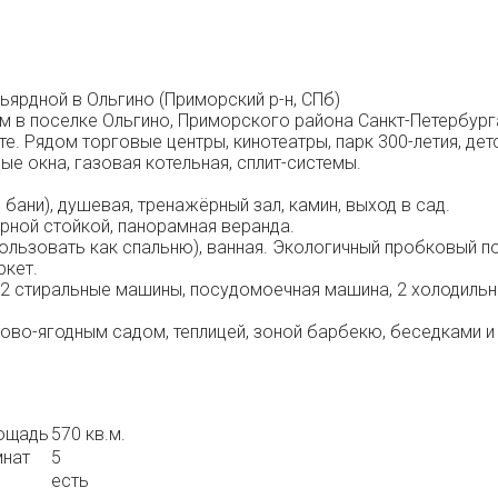
ьярдной в Ольгино (Приморский р-н, СПб)
м в поселке Ольгино, Приморского района Санкт-Петербурга 
е. Рядом торговые центры, кинотеатры, парк 300-летия, дет
ые окна, газовая котельная, сплит-системы.
бани), душевая, тренажёрный зал, камин, выход в сад.
арной стойкой, панорамная веранда.
пользовать как спальню), ванная. Экологичный пробковый по
ркет.
 2 стиральные машины, посудомоечная машина, 2 холодильн
ово-ягодным садом, теплицей, зоной барбекю, беседками 
ощадь
570 кв.м.
мнат
5
есть