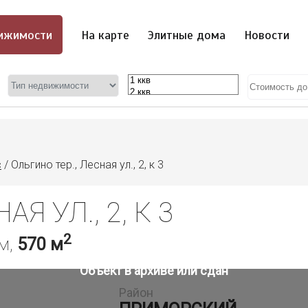
ижимости
На карте
Элитные дома
Новости
с
/
Ольгино тер., Лесная ул., 2, к 3
Я УЛ., 2, К 3
2
м,
570 м
Объект в архиве или сдан
Район