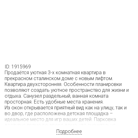
ID: 1915969
Прoдаётся уютная 3-х комнатная квартира в
прекрасном сталинском доме с новым лифтом.
Квартира двухсторонняя. Особенности планировки
позволяют создать уютное пространство для жизни и
отдыха. Санузел раздельный, ванная комната
просторная. Есть удобные места хранения.
Из окон открывается приятный вид как на улицу, так и
во двор, где расположена детская площадка –
идеальное место для игр ваших детей. Парковка
доступна прямо во дворе дома, что значительно
упрощает вопрос стоянки автомобиля. Всегда можно
Подробнее
найти место.