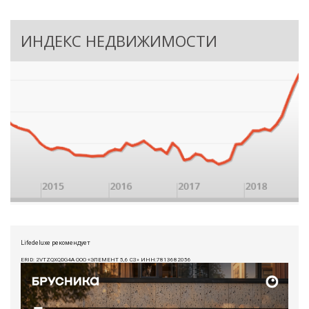
ИНДЕКС НЕДВИЖИМОСТИ
Lifedeluxe рекомендует
ERID: 2VTZQXQDG4A ООО «ЭЛЕМЕНТ 5,6 СЗ» ИНН:7813682056