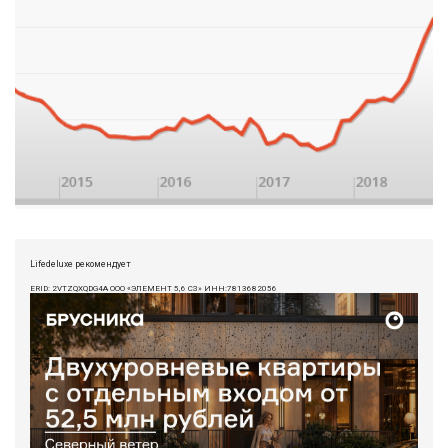
Lifedeluxe рекомендует
ERID: 2VTZQXQDG4A ООО «ЭЛЕМЕНТ 5,6 СЗ» ИНН:7813682056