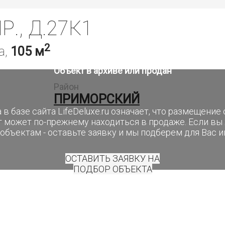
., Д.27К1
2
а,
105 м
Объект в архиве или продан
Район
ПРИМОРСКИЙ
 в базе сайта LifeDeluxe.ru означает, что размещени
т может по-прежнему находиться в продаже. Если вы
объектам - оставьте заявку и мы подберем для Вас 
ОСТАВИТЬ ЗАЯВКУ НА
ПОДБОР ОБЪЕКТА