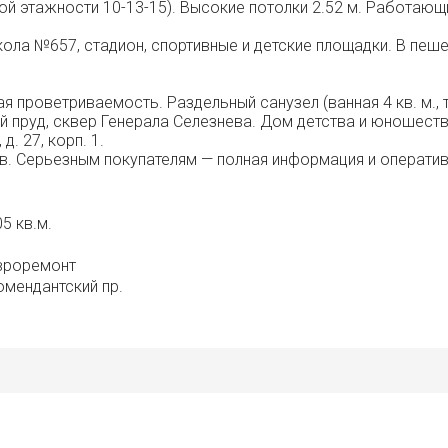
разной этажности 10-13-15). Высокие потолки 2.52 м. Работа
ола №657, стадион, спортивные и детские площадки. В пешей
я проветриваемость. Раздельный санузел (ванная 4 кв. м., туа
ий пруд, сквер Генерала Селезнева. Дом детства и юношест
д. 27, корп. 1.
в. Серьезным покупателям — полная информация и оператив
5 кв.м.
вроремонт
омендантский пр.