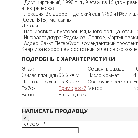
· Дом: Кирпичный, 1998 г. п., 9 этаж из 15 (дом 
электрическая.
· Локация: Во дворе — детский сад №50 и №57 и шк
(Сбер, ВТБ), магазины.
Детали:
· Планировка: Двусторонняя, много солнца, отлична
· Инфраструктура: Рядом оз. Долгое, Мартыновск
· Адрес: Санкт-Петербург, Комендантский проспект, 
Квартира в хорошем состоянии, ждет своих хозяе
ПОДРОБНЫЕ ХАРАКТЕРИСТИКИ
Этаж
9
Общая площадь
10
Жилая площадь
66.6 кв.м.
Число комнат
4
Площадь кухни
15.3 кв.м.
Состояние ремонта
Е
Район
Приморский
Метро
К
Балкон
Есть лоджия
НАПИСАТЬ ПРОДАВЦУ
×
Телефон: *