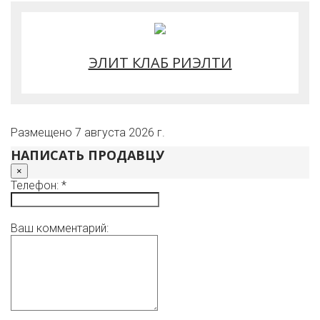
Беседка состоит из двух зон: зона приготовления с
горячей водой и встроенной кухней, зона отдыха с
большим столом и печью.
Уличный отапливаемый санузел. На участке имеется
ЭЛИТ КЛАБ РИЭЛТИ
видеонаблюдение.
Размещено 7 августа 2026 г.
НАПИСАТЬ ПРОДАВЦУ
×
Телефон: *
Ваш комментарий: