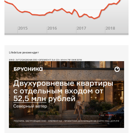
Lifedeluxe рекомендует
ERID: 2VTZQXQDG4A ООО «ЭЛЕМЕНТ 5,6 СЗ» ИНН:7813682056