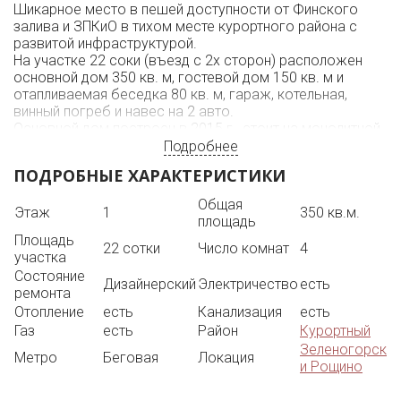
Шикарное место в пешей доступности от Финского
залива и ЗПКиО в тихом месте курортного района с
развитой инфраструктурой.
На участке 22 соки (въезд с 2х сторон) расположен
основной дом 350 кв. м, гостевой дом 150 кв. м и
отапливаемая беседка 80 кв. м, гараж, котельная,
винный погреб и навес на 2 авто.
Основной дом построен в 2015 г., стоит на монолитной
плите.
Подробнее
По планировке представляет собой: в цокольном
ПОДРОБНЫЕ ХАРАКТЕРИСТИКИ
этаже-баня с комнатой отдыха и душем, гостиная с
теннисным столом, санузел, кухня, гардеробная, хоз.
Общая
Этаж
1
350 кв.м.
комната и выход во двор.
площадь
На первом этаже кухня-гостиная, спальня с
Площадь
гардеробной и собственной ванной комнатой, кабинет
22 сотки
Число комнат
4
участка
(возможно переделать под спальню), гостевой
Состояние
санузел.
Дизайнерский
Электричество
есть
ремонта
На втором этаже 3 спальни, ванная комната,
Отопление
есть
Канализация
есть
утепленный балкон с панорамными окнами (кинотеатр).
Газ
есть
Район
Курортный
Дом обогревается от газового котла, на цокольном и
1-ом этажах водяные теплые полы и радиаторы, на 2-ом
Зеленогорск
Метро
Беговая
Локация
радиаторы. Гостевой дом отапливается отдельным
и Рощино
газовым котлом. Электричество 15 Квт. Водопровод
центральный.