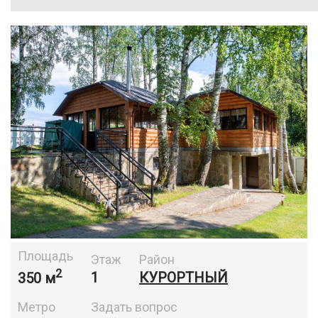
Площадь
Этаж
Район
2
350 м
1
КУРОРТНЫЙ
Метро
Задать вопрос