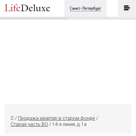
14-я линия, д.1а
ПОЗВОНИТЬ
Санкт-Петербург
+7 (812) 3330243
/
Продажа квартир в старом фонде
/
Старая часть ВО
/
14-я линия, д.1а