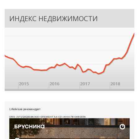
ИНДЕКС НЕДВИЖИМОСТИ
Lifedeluxe рекомендует
ERID: 2VTZQXQDG4A ООО «ЭЛЕМЕНТ 5,6 СЗ» ИНН:7813682056