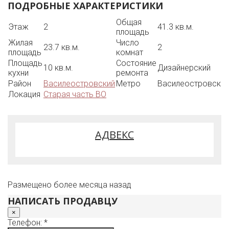
ПОДРОБНЫЕ ХАРАКТЕРИСТИКИ
Без обременений, прямая продажа, один взрослый
собственник.
Общая
Этаж
2
41.3 кв.м.
площадь
Жилая
Число
23.7 кв.м.
2
площадь
комнат
Площадь
Состояние
10 кв.м.
Дизайнерский
кухни
ремонта
Район
Василеостровский
Метро
Василеостровска
Локация
Старая часть ВО
АДВЕКС
Размещено более месяца назад
НАПИСАТЬ ПРОДАВЦУ
×
Телефон: *