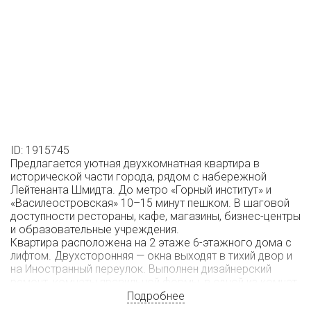
ID: 1915745
Предлагается уютная двухкомнатная квартира в
исторической части города, рядом с набережной
Лейтенанта Шмидта. До метро «Горный институт» и
«Василеостровская» 10–15 минут пешком. В шаговой
доступности рестораны, кафе, магазины, бизнес-центры
и образовательные учреждения.
Квартира расположена на 2 этаже 6-этажного дома с
лифтом. Двухсторонняя — окна выходят в тихий двор и
на Иностранный переулок. Выполнен дизайнерский
ремонт, комнаты правильной формы, в одной из комнат
есть второй ярус, просторный санузел. Высота
Подробнее
потолков 3.65м.