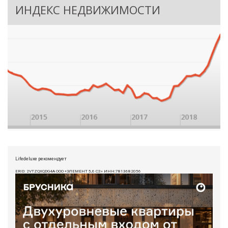
ИНДЕКС НЕДВИЖИМОСТИ
Lifedeluxe рекомендует
ERID: 2VTZQXQDG4A ООО «ЭЛЕМЕНТ 5,6 СЗ» ИНН:7813682056