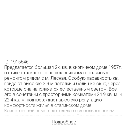
ID: 1915646
Предлагается большая 2к. кв. в кирпичном доме 1957г.
в стиле сталинского неоклассицизма с отличным
ремонтом рядом с м. Лесная. Особую парадность кв.
придают высокие 2.9 м потолки и большие окна, через
которые она наполняется естественным светом. Все
это в сочетании с просторными комнатами 24.9 кв. м. и
22.4 кв. м. подтверждает высокую репутацию
комфортности жилья в сталинском доме.
Качественный ремонт кв. сделан с использованием
самых современных материалов. Полностью заменено
сантехническое и электрооборудование, установлена
Подробнее
импортная сантехника.