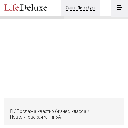
Новолитовская ул., д.5А
ПОЗВОНИТЬ
Санкт-Петербург
+7 (812) 3330243
/
Продажа квартир бизнес-класса
/
Новолитовская ул., д.5А