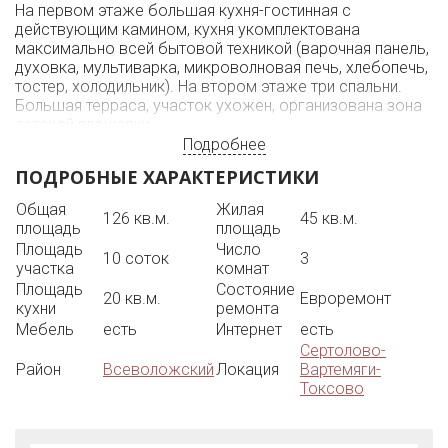
На первом этаже большая кухня-гостинная с
действующим камином, кухня укомплектована
максимально всей бытовой техникой (варочная панель,
духовка, мультиварка, микроволновая печь, хлебопечь,
тостер, холодильник). На втором этаже три спальни.
Большая терраса, участок ухожен, организована зона
детской площадки.
Сдается для семьи с детьми.
Подробнее
Коммунальные платежи оплачиваются отдельно. Залог
ПОДРОБНЫЕ ХАРАКТЕРИСТИКИ
можно разделить на два платежа.
Просмотры в любое удобное для Вас время.
Общая
Жилая
126 кв.м.
45 кв.м.
площадь
площадь
Площадь
Число
10 соток
3
участка
комнат
Площадь
Состояние
20 кв.м.
Евроремонт
кухни
ремонта
Мебель
есть
Интернет
есть
Сертолово-
Район
Всеволожский
Локация
Вартемяги-
Токсово